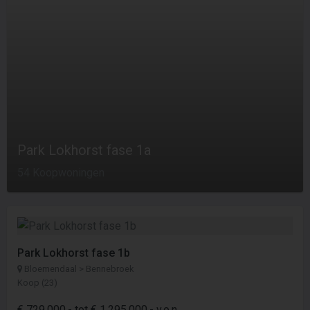
Park Lokhorst fase 1a
54 Koopwoningen
Park Lokhorst fase 1b
Bloemendaal > Bennebroek
Koop (23)
€ 729.000,- tot € 1.295.000,- v.o.n.