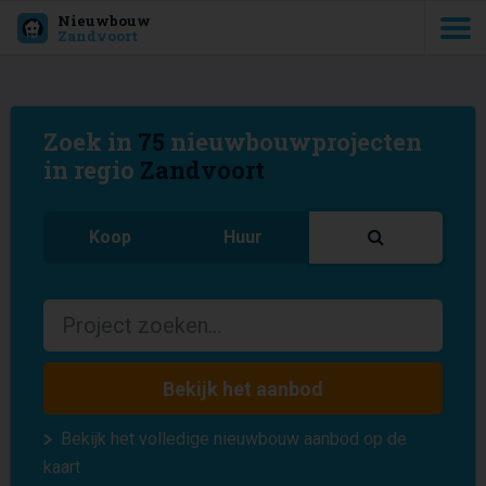
Nieuwbouw
Zandvoort
Zoek in
75
nieuwbouwprojecten
in regio
Zandvoort
Koop
Huur
Bekijk het aanbod
Bekijk het volledige nieuwbouw aanbod op de
kaart