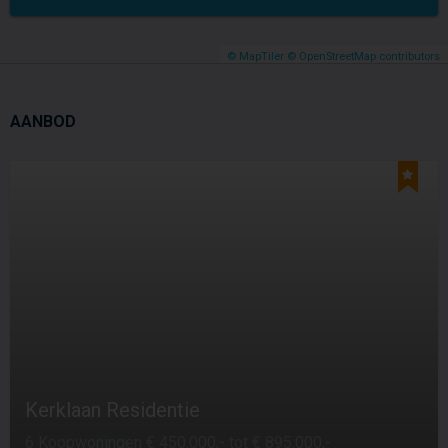
© MapTiler
© OpenStreetMap contributors
AANBOD
Kerklaan Residentie
6 Koopwoningen € 450.000,- tot € 895.000,-