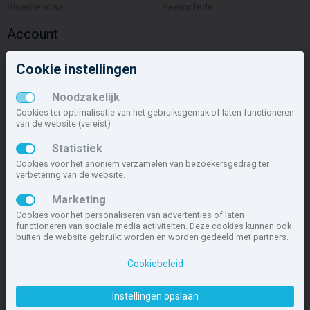
Bloemendaal
Heemstede
Account
Inloggen
Cookie instellingen
Inschrijven
Wachtwoord vergeten
Noodzakelijk
Overige
Cookies ter optimalisatie van het gebruiksgemak of laten functioneren
van de website (vereist)
Nieuwbouwnieuws
Statistiek
Contact
Cookies voor het anoniem verzamelen van bezoekersgedrag ter
Zakelijk
verbetering van de website.
Deze site maakt deel uit van
www.nieuwbouw-nederland.nl
, met
Marketing
meer dan 85.466 nieuwbouwwoningen in 1.621 projecten de meest
Cookies voor het personaliseren van advertenties of laten
complete nieuwbouwsite van Nederland.
functioneren van sociale media activiteiten. Deze cookies kunnen ook
buiten de website gebruikt worden en worden gedeeld met partners.
Copyright © 2007- 2026 Xitres NieuwbouwOffice B.V.
Disclaimer
|
Privacyverklaring & Cookiebeleid
|
Cookies instellen
Cookiebeleid
Instellingen opslaan